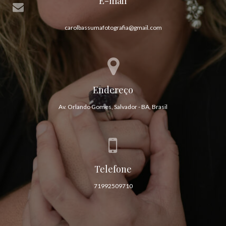
E-mail
carolbassumafotografia@gmail.com
Endereço
Av. Orlando Gomes, Salvador - BA, Brasil
Telefone
71992509710